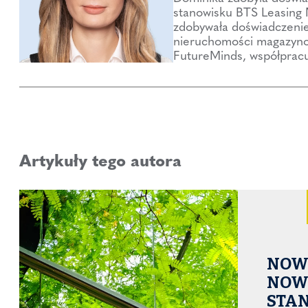
stanowisku BTS Leasing 
zdobywała doświadczenie
nieruchomości magazynow
FutureMinds, współpracu
Artykuły tego autora
NOWE
NOW
STA