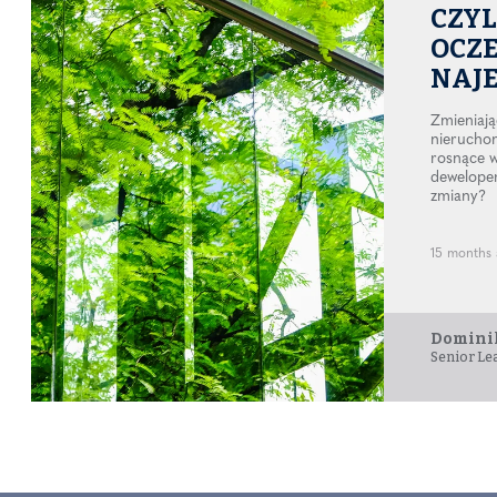
CZYL
OCZ
NAJ
Zmieniają
nierucho
rosnące 
deweloper
zmiany?
15 months 
Dominik
Senior Le