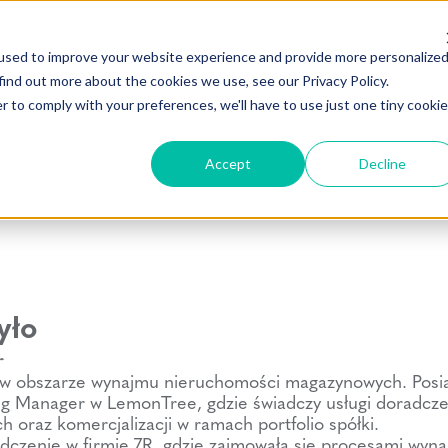
KREUJEMY
PORTFOLIO
YES, WE CAN
LUDZIE
BLOG
DLA M
used to improve your website experience and provide more personalize
find out more about the cookies we use, see our Privacy Policy.
r to comply with your preferences, we'll have to use just one tiny cookie
Accept
Decline
yło
r
 w obszarze wynajmu nieruchomości magazynowych. Posia
ng Manager w LemonTree, gdzie świadczy usługi doradcze
oraz komercjalizacji w ramach portfolio spółki.
dczenie w firmie 7R, gdzie zajmowała się procesami wy