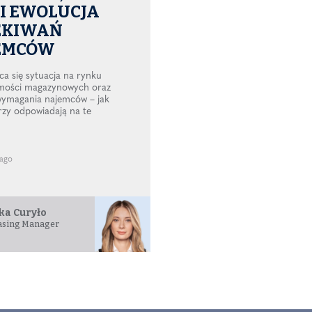
I EWOLUCJA
EKIWAŃ
EMCÓW
ca się sytuacja na rynku
mości magazynowych oraz
wymagania najemców – jak
zy odpowiadają na te
ago
a Curyło
asing Manager