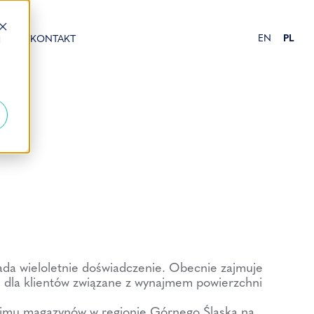
EN
PL
EDIÓW
KONTAKT
d
da wieloletnie doświadczenie. Obecnie zajmuje
 dla klientów związane z wynajmem powierzchni
najmu magazynów w regionie Górnego Śląska na